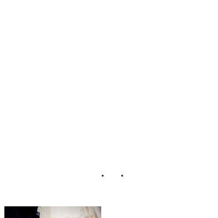
DIY_Vintage_So
uthern_Wedding_
Mark_Eric_Wedd
ings_33-lv